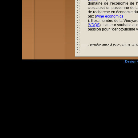
domaine de l'économie de l'
c’est aussi un passionné de l
de recherche en économie du v
prix (
wine
economics
). Il est membre de la
Vineyar
(
VDQS
).
L'auteur souhaite aus
passion pour l'oenotourisme 
Dernière mise à jour: (10-01-201
Design 