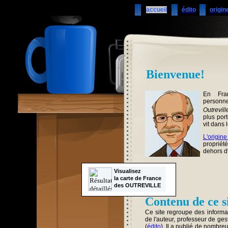
accueil
édito
origin
Bienvenue!
En Fra
personne
Outrevill
plus por
vit dans l
L'origin
propriét
dehors d'
Visualisez
la carte de France
des OUTREVILLE
Contenu de ce s
Ce site regroupe des informat
de l'auteur, professeur de ge
(
édito
). Il a publié de nombre